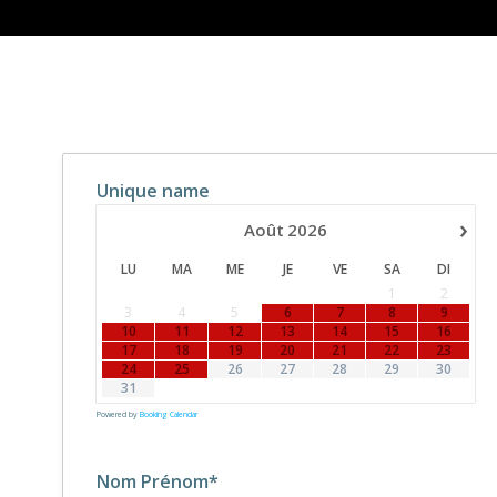
Unique name
›
Août
2026
LU
MA
ME
JE
VE
SA
DI
1
2
3
4
5
6
7
8
9
10
11
12
13
14
15
16
17
18
19
20
21
22
23
24
25
26
27
28
29
30
31
Powered by
Booking Calendar
Nom Prénom*