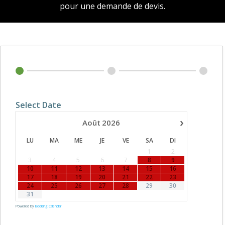
pour une demande de devis.
Select Date
›
Août
2026
LU
MA
ME
JE
VE
SA
DI
1
2
3
4
5
6
7
8
9
10
11
12
13
14
15
16
17
18
19
20
21
22
23
24
25
26
27
28
29
30
31
Powered by
Booking Calendar