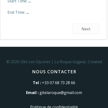
Start Time:
...
End Time:
...
Next
© 2026 Gîte Les Glycines | La Roque-Gageac. Created
for free using WordPress and
Colibri
NOUS CONTACTER
Tel :
+33 07 68 73 28 66
Email :
gitelaroque@gmail.com
Politique de confidentialité