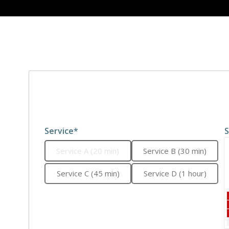
Service*
S
Service A (20 min)
Service B (30 min)
Service C (45 min)
Service D (1 hour)