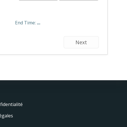
End Time:
...
Next
Press and
Colibri
fidentialité
égales