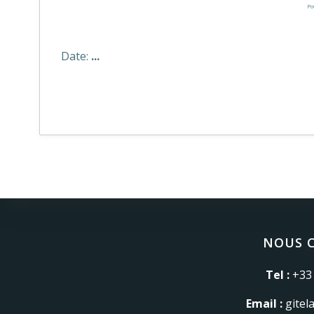
Po
Date:
...
© 2026 Gîte Le
NOUS 
Tel :
+33 
Email :
gitel