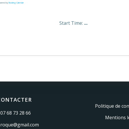
wered by
Booking Calendar
Start Time:
...
s Glycines | La Roque-Gageac. Created for free using Word
CONTACTER
Politique de con
07 68 73 28 66
Mentions l
aroque@gmail.com